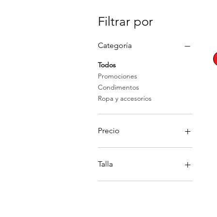
Filtrar por
Categoría
Todos
Promociones
Condimentos
Ropa y accesorios
Precio
14 MXN
180 MXN
Talla
Extra Grande
Grande
Mediana