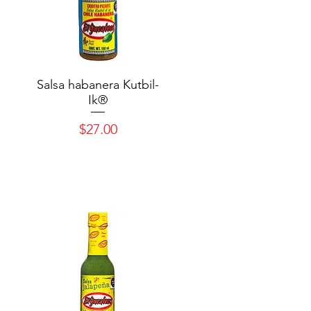
Salsa habanera Kutbil-
Ik®
Precio
$27.00